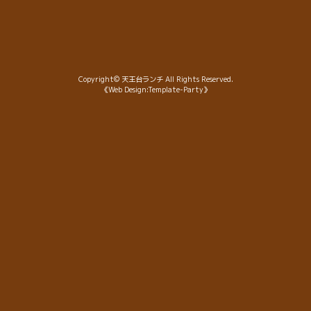
Copyright©
天王台ランチ
All Rights Reserved.
《Web Design:Template-Party》